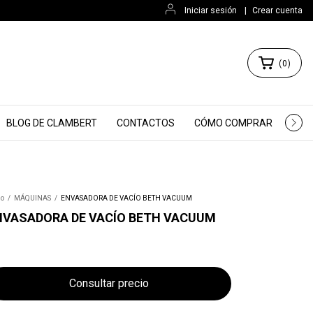
Iniciar sesión
|
Crear cuenta
(
0
)
BLOG DE CLAMBERT
CONTACTOS
CÓMO COMPRAR
WBQ
io
/
MÁQUINAS
/
ENVASADORA DE VACÍO BETH VACUUM
NVASADORA DE VACÍO BETH VACUUM