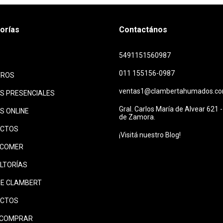
orías
Contactános
5491151560987
011 155156-0987
TROS
ventas1@clambertahumados.co
S PRESENCIALES
Gral. Carlos María de Alvear 621
S ONLINE
de Zamora.
UCTOS
¡Visitá nuestro Blog!
A COMER
LTORÍAS
DE CLAMBERT
ACTOS
 COMPRAR