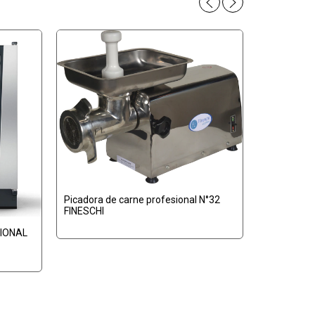
Picadora de carne profesional N°32
FINESCHI
TIONAL
Horno piz