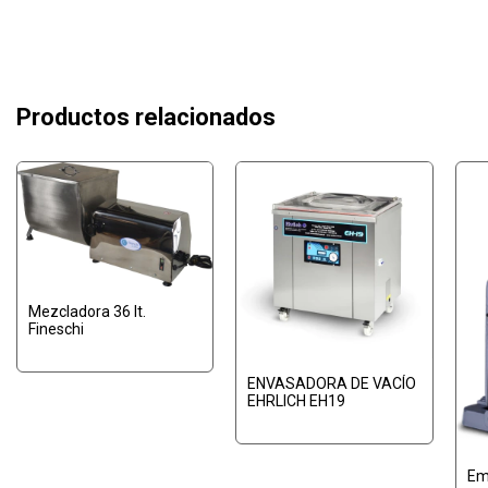
Productos relacionados
Mezcladora 36 lt.
Fineschi
ENVASADORA DE VACÍO
EHRLICH EH19
Emb