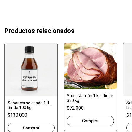
Productos relacionados
Sabor Jamón 1 kg. Rinde
330 kg.
Sabor carne asada 1 lt.
Sa
Rinde 100 kg.
Líq
$72.000
kg.
$130.000
$1