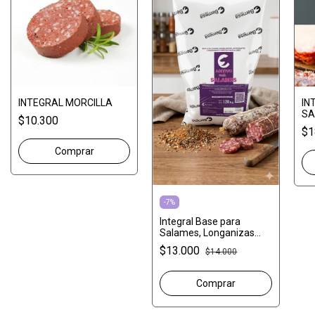
INTEGRAL MORCILLA
IN
SA
$10.300
"C
$1
-
7
%
Integral Base para
Salames, Longanizas
Rinde 20 kg.
$13.000
$14.000