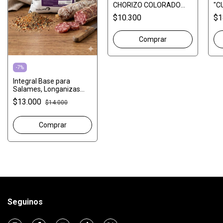
CHORIZO COLORADO
"C
RINDE 10 KG.
KG
$10.300
$1
-
7
%
Integral Base para
Salames, Longanizas
Rinde 20 kg.
$13.000
$14.000
Seguinos