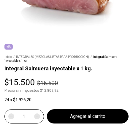
-
6
%
Inicio
/
INTEGRALES (MEZCLAS LISTAS PARA PRODUCCIÓN)
/
Integral Salmuera
inyectable x 1 kg.
Integral Salmuera inyectable x 1 kg.
$15.500
$16.500
Precio sin impuestos
$12.809,92
24
x
$1.926,20