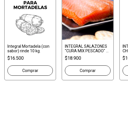
Integral Mortadela (con
INTEGRAL SALAZONES
IN
sabor) rinde 10 kg.
"CURA MIX PESCADO" 1
CH
KG
RI
$16.500
$18.900
$1